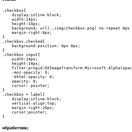
.checkbox{

    display:inline-block;

    width:14px;

    height:14px;

    background: url(../img/checkbox.png) no-repeat 0px 
    margin-right:8px;

}

.checkbox.checked{

    background-position: 0px 0px;

}

.checkbox input{

    width:14px;

    height:14px;

    filter:progid:DXImageTransform.Microsoft.Alpha(opac
    -moz-opacity: 0;

    -khtml-opacity: 0;

    opacity: 0;

    cursor: pointer;

}

.checkbox + label{

    display:inline-block;

    vertical-align:top;

    margin-right:20px;

    cursor:pointer;

}
обработчик: