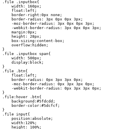
.file .inputbox{

    width: 160px;

    float:left;

    border-right:0px none;

    border-radius: 3px 0px 0px 3px;

    -moz-border-radius: 3px 0px 0px 3px;

    -webkit-border-radius: 3px 0px 0px 3px;

    margin:0px;

    height: 28px;

    box-sizing:content-box;

    overflow:hidden;

}

.file .inputbox span{

    width: 500px;

    display:block;

}

.file .btn{

    float:left;

    border-radius: 0px 3px 3px 0px;

    -moz-border-radius: 0px 3px 3px 0px;

    -webkit-border-radius: 0px 3px 3px 0px;

}

.file:hover .btn{

    background:#5fdcdd;

    border-color:#5dcfcf;    

}

.file input{

    position:absolute;

    width:120%;

    height: 100%;
