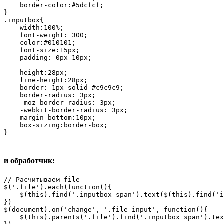
    border-color:#5dcfcf;

}

.inputbox{

    width:100%;

    font-weight: 300;

    color:#010101;        

    font-size:15px;

    padding: 0px 10px;

    height:28px;

    line-height:28px;

    border: 1px solid #c9c9c9;

    border-radius: 3px;

    -moz-border-radius: 3px;

    -webkit-border-radius: 3px;

    margin-bottom:10px;

    box-sizing:border-box;

}
и обработчик:
// Расчитываем file

$('.file').each(function(){

    $(this).find('.inputbox span').text($(this).find('i
})    

$(document).on('change', '.file input', function(){

    $(this).parents('.file').find('.inputbox span').tex