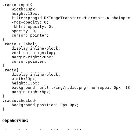
.radio input{

    width:13px;

    height:13px;

    filter:progid:DXImageTransform.Microsoft.Alpha(opac
    -moz-opacity: 0;

    -khtml-opacity: 0;

    opacity: 0;

    cursor: pointer;

}

.radio + label{

    display:inline-block;

    vertical-align:top;

    margin-right:20px;

    cursor:pointer;

}

.radio{

    display:inline-block;

    width:13px;

    height:13px;

    background: url(../img/radio.png) no-repeat 0px -13
    margin-right:8px;

}

.radio.checked{

    background-position: 0px 0px;

обработчик: