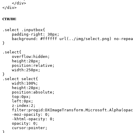
    </div>

</div>
стили:
.select .inputbox{

    padding-right: 30px;

    background: #ffffff url(../img/select.png) no-repea
}

.select{

    overflow:hidden;

    height:28px;

    position:relative;

    width:250px;

}

.select select{

    width:100%;

    height:28px;

    position:absolute;

    top:0px;

    left:0px;

    z-index:2;

    filter:progid:DXImageTransform.Microsoft.Alpha(opac
    -moz-opacity: 0;

    -khtml-opacity: 0;

    opacity: 0;    

    cursor:pointer;

}
