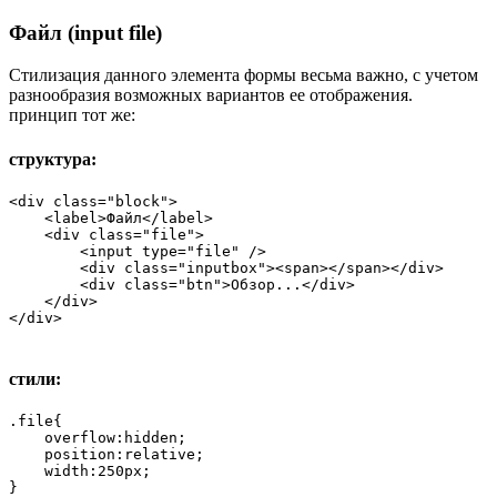
Файл (input file)
Стилизация данного элемента формы весьма важно, с учетом
разнообразия возможных вариантов ее отображения.
принцип тот же:
структура:
<div class="block">

    <label>Файл</label>

    <div class="file">

        <input type="file" />

        <div class="inputbox"><span></span></div>

        <div class="btn">Обзор...</div>

    </div>

</div>
стили:
.file{

    overflow:hidden;

    position:relative;

    width:250px;

}
