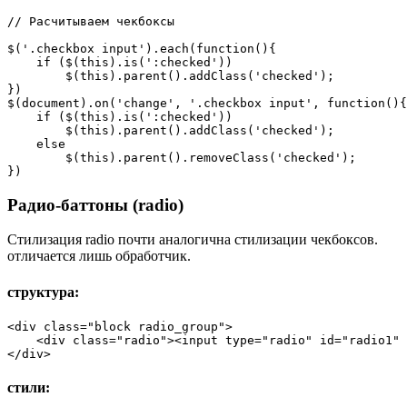
// Расчитываем чекбоксы

$('.checkbox input').each(function(){

    if ($(this).is(':checked'))

        $(this).parent().addClass('checked');

})    

$(document).on('change', '.checkbox input', function(){

    if ($(this).is(':checked'))

        $(this).parent().addClass('checked');

    else

        $(this).parent().removeClass('checked');

})  
Радио-баттоны (radio)
Стилизация radio почти аналогична стилизации чекбоксов.
отличается лишь обработчик.
структура:
<div class="block radio_group">

    <div class="radio"><input type="radio" id="radio1" 
</div>
стили: