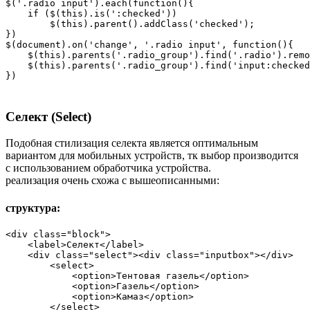
$('.radio input').each(function(){

    if ($(this).is(':checked'))

        $(this).parent().addClass('checked');

})    

$(document).on('change', '.radio input', function(){

    $(this).parents('.radio_group').find('.radio').remo
    $(this).parents('.radio_group').find('input:checked
}) 
Селект (Select)
Подобная стилизация селекта является оптимальным
вариантом для мобильных устройств, тк выбор производится
с использованием обработчика устройства.
реализация очень схожа с вышеописанными:
структура:
<div class="block">

    <label>Селект</label>

    <div class="select"><div class="inputbox"></div>

        <select>

            <option>Тентовая газель</option>

            <option>Газель</option>

            <option>Камаз</option>

        </select>
