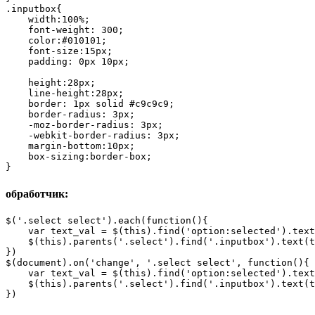
.inputbox{

    width:100%;

    font-weight: 300;

    color:#010101;        

    font-size:15px;

    padding: 0px 10px;

    height:28px;

    line-height:28px;

    border: 1px solid #c9c9c9;

    border-radius: 3px;

    -moz-border-radius: 3px;

    -webkit-border-radius: 3px;

    margin-bottom:10px;

    box-sizing:border-box;

}
обработчик:
$('.select select').each(function(){

    var text_val = $(this).find('option:selected').text
    $(this).parents('.select').find('.inputbox').text(t
})

$(document).on('change', '.select select', function(){

    var text_val = $(this).find('option:selected').text
    $(this).parents('.select').find('.inputbox').text(t
})