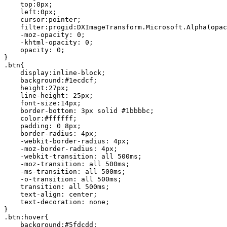
    top:0px;

    left:0px;

    cursor:pointer;

    filter:progid:DXImageTransform.Microsoft.Alpha(opac
    -moz-opacity: 0;

    -khtml-opacity: 0;

    opacity: 0;    

}

.btn{

    display:inline-block;

    background:#1ecdcf;

    height:27px;

    line-height: 25px;

    font-size:14px;

    border-bottom: 3px solid #1bbbbc;

    color:#ffffff;

    padding: 0 8px;

    border-radius: 4px;

    -webkit-border-radius: 4px;

    -moz-border-radius: 4px;

    -webkit-transition: all 500ms;

    -moz-transition: all 500ms;

    -ms-transition: all 500ms;

    -o-transition: all 500ms;

    transition: all 500ms;    

    text-align: center;

    text-decoration: none;

}

.btn:hover{

    background:#5fdcdd;
