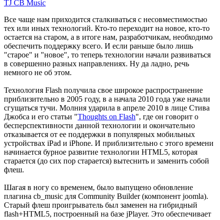
TJ CB Music
Все чаще нам приходится сталкиваться с несовместимостью
тех или иных технологий. Кто-то переходит на новое, кто-то
остается на старом, а в итоге нам, разработчикам, необходимо
обеспечить поддержку всего. И если раньше было лишь
"старое" и "новое", то теперь технологии начали развиваться
в совершенно разных направлениях. Ну да ладно, речь
немного не об этом.
Технология Flash получила свое широкое распространение
приблизительно в 2005 году, в а начала 2010 года уже начали
сгущаться тучи. Молния ударила в апреле 2010 в лице Стива
Джобса и его статьи "
Thoughts on Flash
", где он говорит о
бесперспективности данной технологии и окончательно
отказывается от ее поддержки в популярных мобильных
устройствах iPad и iPhone. И приблизительно с этого времени
начинается бурное развитие технологии HTML5, которая
старается (до сих пор старается) вытеснить и заменить собой
флеш.
Шагая в ногу со временем, было выпущено обновление
плагина cb_music для Community Builder (компонент joomla).
Старый флеш проигрыватель был заменен на гибридный
flash+HTML5, построенный на базе jPlayer. Это обеспечивает