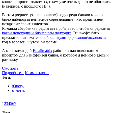
коллег и просто знакомых, с кем уже очень давно не общались
(наверное, с прошлого НГ ).
В этом (вернее, уже в прошлом) году среди банков можно
было наблюдать негласное соревнование - кто креативнее
поздравит своих клиентов.
Команда сбербанка предлагает пройти тест, чтобы определить
какой новогодний бизнес вам подходит
. Тинькофф банк
предлагает занимательный
калькулятор расходов\доходов
за
год в веселой, шуточной форме.
А мы с командой
Emailmatrix
работали над новогодним
проектом для Райффайзен банка, о котором я немного здесь и
расскажу.
Смотреть
Подробнее...
Комментарии
Теги:
jQuery,
отчеты,
1
2
3
4
5
6
7
Теги