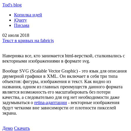
Tod'
s blog
Копилка идей
jQuery
Письма
02 июля 2018
Текст в кривых на fabricjs
Наверняка все, кто занимается html-версткой, сталкивались с
векторными изображениями в формате svg.
Вообще SVG (Scalable Vector Graphic) - это язык для описания
двумерной графики в XML. Он включает в себя три типа
объектов: фигуры, изображения и текст. Как видно из
названия, одним из главных преимуществ данного формата
является возможность его масштабировать без потери
качества, а следовательно для svg нет необходимости даже
задумываться о
retina-адаптации
- векторные изображения
будут четкими вне зависиморсти от плотности пикселей
экрана.
Демо
Скачать