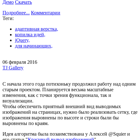
Демо
Скачать
Подробнее...
Комментарии
Теги:
адаптивная верстка,
копилка идей,
jQuery,
для начинающих,
06 февраля 2016
TJ Gallery
С начала этого года потихоньку продолжил работу над одним
старым проектом. Планируется весьма масштабные
изменения, как с точки зрения функционала, так и
визуализации.
Чтобы обеспечить приятный внешний вид выводимых
изображений на страницах, нужно было реализовать сетку, где
изображения выровнены по высоте и строки были бы
выровнены по краям.
Идея алгоритма была позаимствована у Алексей @Squier и
его статьи "
Красивый вывод изображений
".