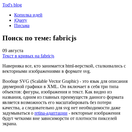
Tod'
s blog
Копилка идей
jQuery
Письма
Поиск по теме: fabricjs
09 августа
Текст в кривых на fabricjs
Наверняка все, кто занимается html-версткой, сталкивались с
векторными изображениями в формате svg.
Вообще SVG (Scalable Vector Graphic) - это язык для описания
двумерной графики в XML. Он включает в себя три типа
объектов: фигуры, изображения и текст. Как видно из
названия, одним из главных преимуществ данного формата
является возможность его масштабировать без потери
качества, а следовательно для svg нет необходимости даже
задумываться о
retina-адаптации
- векторные изображения
будут четкими вне зависиморсти от плотности пикселей
экрана.