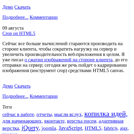
Демо
Скачать
Подробнее...
Комментарии
09 августа
Crop on HTML5
Cейчас все больше вычислений стараются производить на
стороне клиента, чтобы сократить нагрузку на сервер и
увеличить производительность веб-приложения в целом. Я
уже писал
о сжатии изображений на стороне клиента
, до его
отправки на сервер; сегодня же речь пойдет о кадрировании
изображения (инструмент crop) средствами HTML5 canvas.
Демо
Скачать
Подробнее...
Комментарии
Теги
копилка идей,
сейчас в работе,
отчеты,
мысли вслух,
для начинающих,
вконтакте,
верстка писем,
адаптивная
jQuery,
JavaScript,
верстка,
joomla,
HTML5,
ajax,
fabricjs,